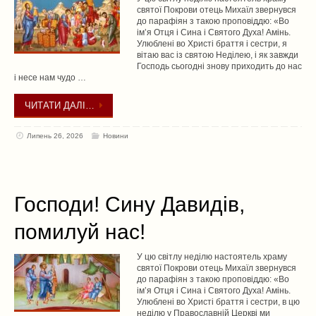
святої Покрови отець Михаїл звернувся
до парафіян з такою проповіддю: «Во
імʼя Отця і Сина і Святого Духа! Амінь.
Улюблені во Христі браття і сестри, я
вітаю вас із святою Неділею, і як завжди
Господь сьогодні знову приходить до нас
і несе нам чудо …
ЧИТАТИ ДАЛІ…
Липень 26, 2026
Новини
Господи! Сину Давидів,
помилуй нас!
У цю світлу неділю настоятель храму
святої Покрови отець Михаїл звернувся
до парафіян з такою проповіддю: «Во
імʼя Отця і Сина і Святого Духа! Амінь.
Улюблені во Христі браття і сестри, в цю
неділю у Православній Церкві ми