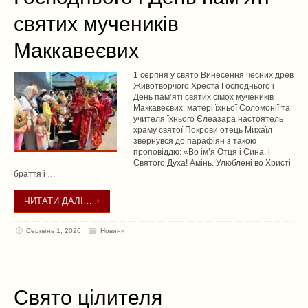
святих мучеників
Маккавеєвих
1 серпня у свято Винесення чесних древ
Животворчого Хреста Господнього і
День памʼяті святих сімох мучеників
Маккавеєвих, матері їхньої Соломонії та
учителя їхнього Єлеазара настоятель
храму святої Покрови отець Михаїл
звернувся до парафіян з такою
проповіддю: «Во імʼя Отця і Сина, і
Святого Духа! Амінь. Улюблені во Христі
браття і …
ЧИТАТИ ДАЛІ…
Серпень 1, 2026
Новини
Свято цiлителя