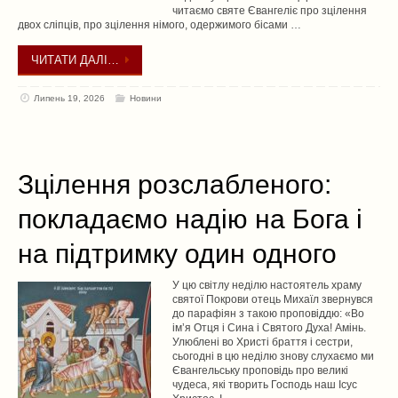
читаємо святе Євангеліє про зцілення
двох сліпців, про зцілення німого, одержимого бісами …
ЧИТАТИ ДАЛІ…
Липень 19, 2026
Новини
Зцілення розслабленого:
покладаємо надію на Бога і
на підтримку один одного
У цю світлу неділю настоятель храму
святої Покрови отець Михаїл звернувся
до парафіян з такою проповіддю: «Во
імʼя Отця і Сина і Святого Духа! Амінь.
Улюблені во Христі браття і сестри,
сьогодні в цю неділю знову слухаємо ми
Євангельську проповідь про великі
чудеса, які творить Господь наш Ісус