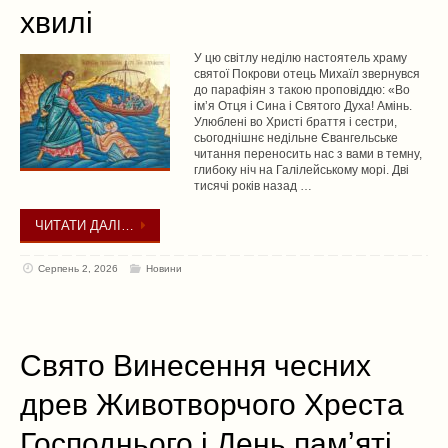
хвилі
У цю світлу неділю настоятель храму
святої Покрови отець Михаїл звернувся
до парафіян з такою проповіддю: «Во
імʼя Отця і Сина і Святого Духа! Амінь.
Улюблені во Христі браття і сестри,
сьогоднішнє недільне Євангельське
читання переносить нас з вами в темну,
глибоку ніч на Галілейському морі. Дві
тисячі років назад …
ЧИТАТИ ДАЛІ…
Серпень 2, 2026
Новини
Свято Винесення чесних
древ Животворчого Хреста
Господнього і День памʼяті