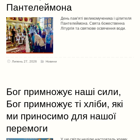
Пантелеймона
День пам’яті великомученика i цiлителя
Пантелеймона. Свята божественна
Літургія та святкове освячення води.
Липень 27, 2026
Новини
Бог примножує наші сили,
Бог примножує ті хліби, які
ми приносимо для нашої
перемоги
У цю світлу неділю настоятель храму