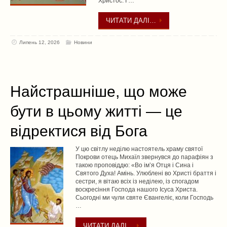
Христос. І …
ЧИТАТИ ДАЛІ…
Липень 12, 2026
Новини
Найстрашніше, що може
бути в цьому житті — це
відректися від Бога
У цю світлу неділю настоятель храму святої
Покрови отець Михаїл звернувся до парафіян з
такою проповіддю: «Во імʼя Отця і Сина і
Святого Духа! Амінь. Улюблені во Христі браття і
сестри, я вітаю всіх із неділею, із спогадом
воскресіння Господа нашого Ісуса Христа.
Сьогодні ми чули святе Євангеліє, коли Господь
…
ЧИТАТИ ДАЛІ…