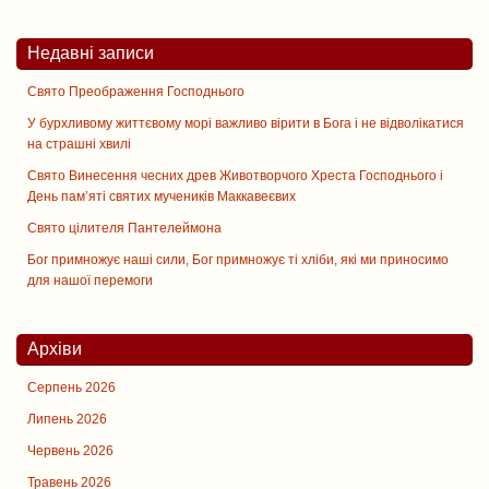
Недавні записи
Свято Преображення Господнього
У бурхливому життєвому морі важливо вірити в Бога і не відволікатися
на страшні хвилі
Свято Винесення чесних древ Животворчого Хреста Господнього і
День памʼяті святих мучеників Маккавеєвих
Свято цiлителя Пантелеймона
Бог примножує наші сили, Бог примножує ті хліби, які ми приносимо
для нашої перемоги
Архіви
Серпень 2026
Липень 2026
Червень 2026
Травень 2026