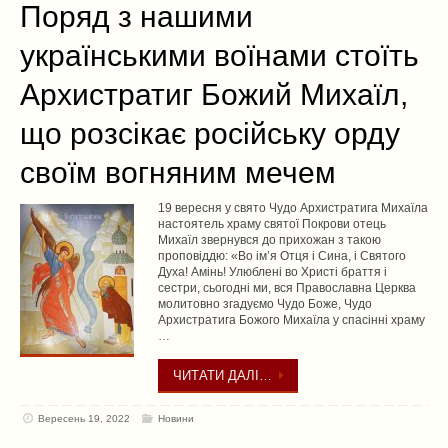
Поряд з нашими
українськими воїнами стоїть
Архистратиг Божий Михаїл,
що розсікає російську орду
своїм вогняним мечем
19 вересня у свято Чудо Архистратига Михаїла
настоятель храму святої Покрови отець
Михаїл звернувся до прихожан з такою
проповіддю: «Во ім’я Отця і Сина, і Святого
Духа! Амінь! Улюблені во Христі браття і
сестри, сьогодні ми, вся Православна Церква
молитовно згадуємо Чудо Боже, Чудо
Архистратига Божого Михаїла у спасінні храму
…
ЧИТАТИ ДАЛІ…
Вересень 19, 2022
Новини