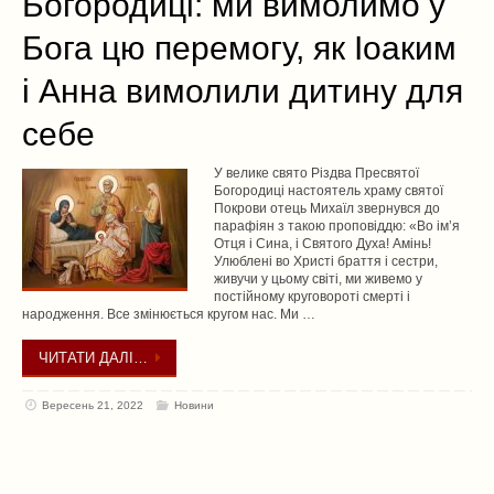
Богородиці: ми вимолимо у
Бога цю перемогу, як Іоаким
і Анна вимолили дитину для
себе
У велике свято Різдва Пресвятої
Богородиці настоятель храму святої
Покрови отець Михаїл звернувся до
парафіян з такою проповіддю: «Во ім’я
Отця і Сина, і Святого Духа! Амінь!
Улюблені во Христі браття і сестри,
живучи у цьому світі, ми живемо у
постійному круговороті смерті і
народження. Все змінюється кругом нас. Ми …
ЧИТАТИ ДАЛІ…
Вересень 21, 2022
Новини