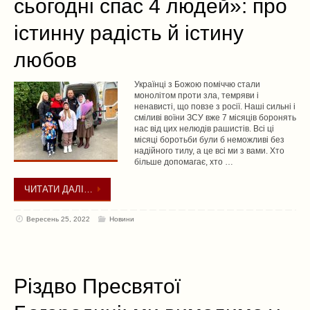
сьогодні спас 4 людей»: про
істинну радість й істину
любов
Українці з Божою поміччю стали
монолітом проти зла, темряви і
ненависті, що повзе з росії. Наші сильні і
сміливі воїни ЗСУ вже 7 місяців боронять
нас від цих нелюдів рашистів. Всі ці
місяці боротьби були б неможливі без
надійного тилу, а це всі ми з вами. Хто
більше допомагає, хто …
ЧИТАТИ ДАЛІ…
Вересень 25, 2022
Новини
Різдво Пресвятої