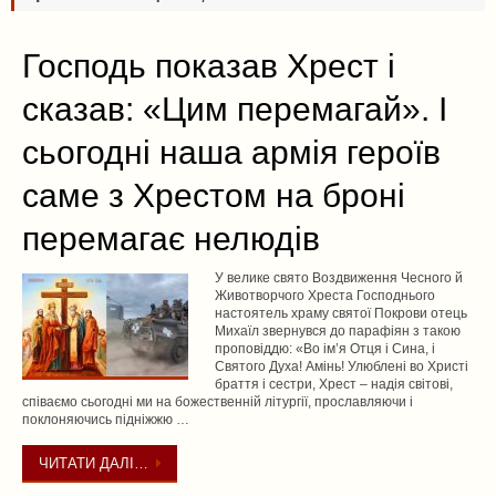
Господь показав Хрест і
сказав: «Цим перемагай». І
сьогодні наша армія героїв
саме з Хрестом на броні
перемагає нелюдів
У велике свято Воздвиження Чесного й
Животворчого Хреста Господнього
настоятель храму святої Покрови отець
Михаїл звернувся до парафіян з такою
проповіддю: «Во ім’я Отця і Сина, і
Святого Духа! Амінь! Улюблені во Христі
браття і сестри, Хрест – надія світові,
співаємо сьогодні ми на божественній літургії, прославляючи і
поклоняючись підніжжю …
ЧИТАТИ ДАЛІ…