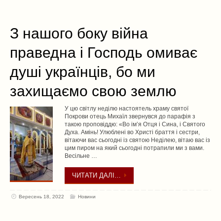
З нашого боку війна
праведна і Господь омиває
душі українців, бо ми
захищаємо свою землю
У цю світлу неділю настоятель храму святої
Покрови отець Михаїл звернувся до парафія з
такою проповіддю: «Во ім’я Отця і Сина, і Святого
Духа. Амінь! Улюблені во Христі браття і сестри,
вітаючи вас сьогодні із святою Неділею, вітаю вас із
цим пиром на який сьогодні потрапили ми з вами.
Весільне …
ЧИТАТИ ДАЛІ…
Вересень 18, 2022
Новини