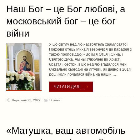
Наш Бог – це Бог любові, а
московський бог – це бог
війни
У цю світлу неділю настоятель храму святої
Покрови отець Михаїл звернувся до парафія з
такою проповіддю: «Во ім’я Отця і Сина, і
Святого Духа. Амінь! Улюблені во Христі
браття і сестри, в цю неділю згадалося мені
буквально сьогодні на літургії, як давно в 2014
році, коли почалася війна на нашій …
ЧИТАТИ ДАЛІ…
Вересень 25, 2022
Новини
«Матушка, ваш автомобіль