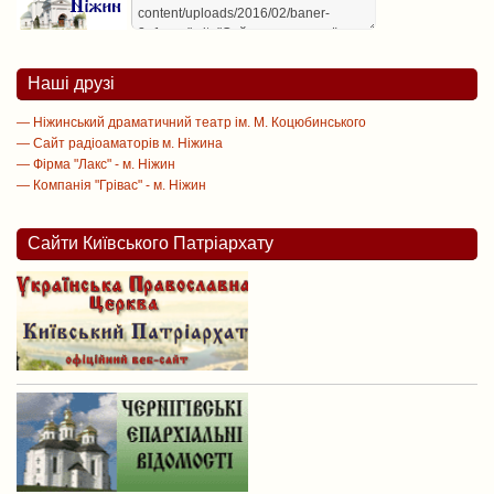
Наші друзі
— Ніжинський драматичний театр ім. М. Коцюбинського
— Сайт радіоаматорів м. Ніжина
— Фірма "Лакс" - м. Ніжин
— Компанія "Грівас" - м. Ніжин
Сайти Київського Патріархату