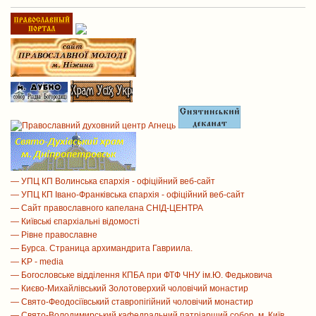
— УПЦ КП Волинська єпархія - офіційний веб-сайт
— УПЦ КП Івано-Франківська єпархія - офіційний веб-сайт
— Сайт православного капелана СНІД-ЦЕНТРА
— Київські єпархіальні відомості
— Рівне православне
— Бурса. Страница архимандрита Гавриила.
— KP - media
— Богословське відділення КПБА при ФТФ ЧНУ ім.Ю. Федьковича
— Києво-Михайлівський Золотоверхий чоловічий монастир
— Свято-Феодосіївський ставропігійний чоловічий монастир
— Свято-Володимирський кафедральний патріарший собор, м. Київ