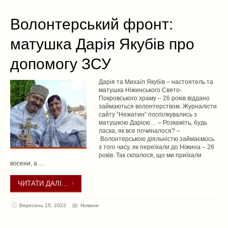
Волонтерський фронт:
матушка Дарія Якубів про
допомогу ЗСУ
Дарія та Михаїл Якубів – настоятель та
матушка Ніжинського Свято-
Покровського храму – 26 років віддано
займаються волонтерством. Журналісти
сайту “Нежатин” поспілкувались з
матушкою Дарією… – Розкажіть, будь
ласка, як все починалося? –
Волонтерською діяльністю займаємось
з того часу, як переїхали до Ніжина – 26
років. Так склалося, що ми приїхали
восени, а …
ЧИТАТИ ДАЛІ…
Вересень 15, 2022
Новини