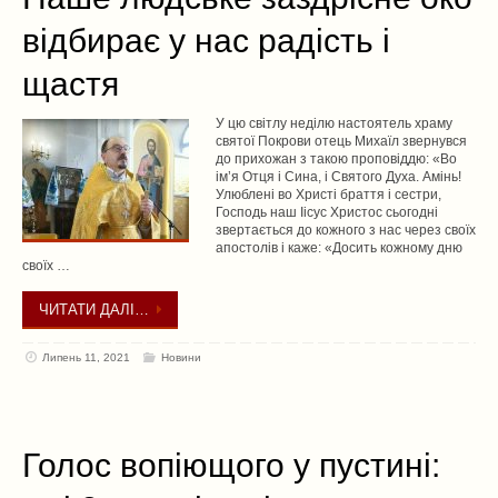
відбирає у нас радість і
щастя
У цю світлу неділю настоятель храму
святої Покрови отець Михаїл звернувся
до прихожан з такою проповіддю: «Во
ім’я Отця і Сина, і Святого Духа. Амінь!
Улюблені во Христі браття і сестри,
Господь наш Іісус Христос сьогодні
звертається до кожного з нас через своїх
апостолів і каже: «Досить кожному дню
своїх …
ЧИТАТИ ДАЛІ…
Липень 11, 2021
Новини
Голос вопіющого у пустині: