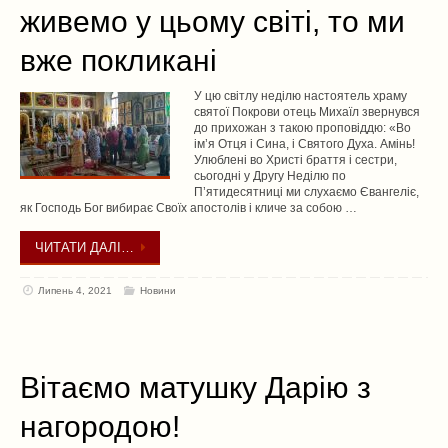
живемо у цьому світі, то ми
вже покликані
У цю світлу неділю настоятель храму
святої Покрови отець Михаїл звернувся
до прихожан з такою проповіддю: «Во
ім’я Отця і Сина, і Святого Духа. Амінь!
Улюблені во Христі браття і сестри,
сьогодні у Другу Неділю по
П’ятидесятниці ми слухаємо Євангеліє,
як Господь Бог вибирає Своїх апостолів і кличе за собою …
ЧИТАТИ ДАЛІ…
Липень 4, 2021
Новини
Вітаємо матушку Дарію з
нагородою!