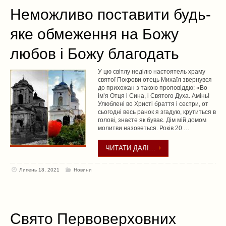
Неможливо поставити будь-
яке обмеження на Божу
любов і Божу благодать
У цю світлу неділю настоятель храму
святої Покрови отець Михаїл звернувся
до прихожан з такою проповіддю: «Во
ім’я Отця і Сина, і Святого Духа. Амінь!
Улюблені во Христі браття і сестри, от
сьогодні весь ранок я згадую, крутиться в
голові, знаєте як буває. Дім мій домом
молитви назоветься. Років 20 …
ЧИТАТИ ДАЛІ…
Липень 18, 2021
Новини
Свято Первоверховних