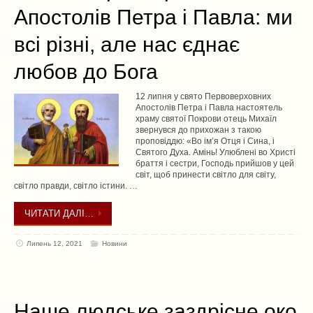
Апостолів Петра і Павла: ми
всі різні, але нас єднає
любов до Бога
12 липня у свято Первоверховних
Апостолів Петра і Павла настоятель
храму святої Покрови отець Михаїл
звернувся до прихожан з такою
проповіддю: «Во ім’я Отця і Сина, і
Святого Духа. Амінь! Улюблені во Христі
браття і сестри, Господь прийшов у цей
світ, щоб принести світло для світу,
світло правди, світло істини. …
ЧИТАТИ ДАЛІ…
Липень 12, 2021
Новини
Наше людське заздрісне око