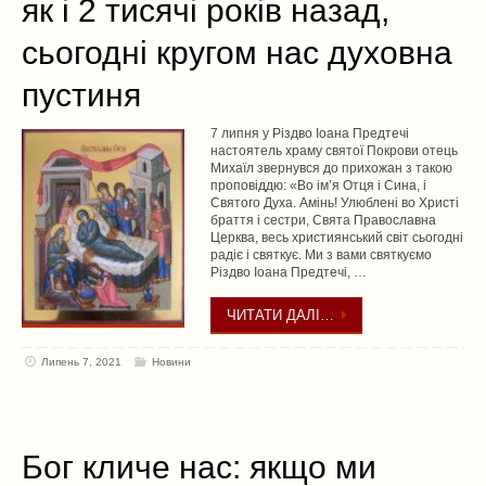
як і 2 тисячі років назад,
сьогодні кругом нас духовна
пустиня
7 липня у Різдво Іоана Предтечі
настоятель храму святої Покрови отець
Михаїл звернувся до прихожан з такою
проповіддю: «Во ім’я Отця і Сина, і
Святого Духа. Амінь! Улюблені во Христі
браття і сестри, Свята Православна
Церква, весь християнський світ сьогодні
радіє і святкує. Ми з вами святкуємо
Різдво Іоана Предтечі, …
ЧИТАТИ ДАЛІ…
Липень 7, 2021
Новини
Бог кличе нас: якщо ми