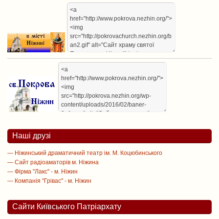
Наші друзі
— Ніжинський драматичний театр ім. М. Коцюбинського
— Сайт радіоаматорів м. Ніжина
— Фірма "Лакс" - м. Ніжин
— Компанія "Грівас" - м. Ніжин
Сайти Київського Патріархату