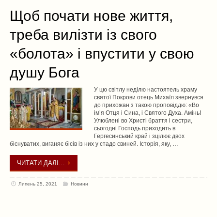
Щоб почати нове життя,
треба вилізти із свого
«болота» і впустити у свою
душу Бога
У цю світлу неділю настоятель храму
святої Покрови отець Михаїл звернувся
до прихожан з такою проповіддю: «Во
ім’я Отця і Сина, і Святого Духа. Амінь!
Улюблені во Христі браття і сестри,
сьогодні Господь приходить в
Гергесинський край і зцілює двох
біснуватих, виганяє бісів із них у стадо свиней. Історія, яку, …
ЧИТАТИ ДАЛІ…
Липень 25, 2021
Новини