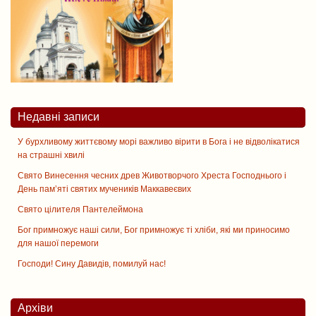
Недавні записи
У бурхливому життєвому морі важливо вірити в Бога і не відволікатися
на страшні хвилі
Свято Винесення чесних древ Животворчого Хреста Господнього і
День памʼяті святих мучеників Маккавеєвих
Свято цiлителя Пантелеймона
Бог примножує наші сили, Бог примножує ті хліби, які ми приносимо
для нашої перемоги
Господи! Сину Давидів, помилуй нас!
Архіви