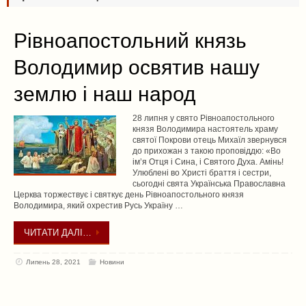
Рівноапостольний князь
Володимир освятив нашу
землю і наш народ
28 липня у свято Рівноапостольного
князя Володимира настоятель храму
святої Покрови отець Михаїл звернувся
до прихожан з такою проповіддю: «Во
ім’я Отця і Сина, і Святого Духа. Амінь!
Улюблені во Христі браття і сестри,
сьогодні свята Українська Православна
Церква торжествує і святкує день Рівноапостольного князя
Володимира, який охрестив Русь Україну …
ЧИТАТИ ДАЛІ…
Липень 28, 2021
Новини