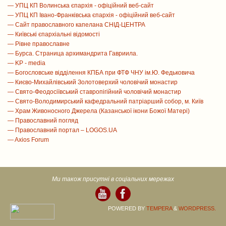
— УПЦ КП Волинська єпархія - офіційний веб-сайт
— УПЦ КП Івано-Франківська єпархія - офіційний веб-сайт
— Сайт православного капелана СНІД-ЦЕНТРА
— Київські єпархіальні відомості
— Рівне православне
— Бурса. Страница архимандрита Гавриила.
— KP - media
— Богословське відділення КПБА при ФТФ ЧНУ ім.Ю. Федьковича
— Києво-Михайлівський Золотоверхий чоловічий монастир
— Свято-Феодосіївський ставропігійний чоловічий монастир
— Свято-Володимирський кафедральний патріарший собор, м. Київ
— Храм Живоносного Джерела (Казанської ікони Божої Матері)
— Православний погляд
— Православний портал – LOGOS.UA
— Axios Forum
Ми також присутні в соціальних мережах
POWERED BY
TEMPERA
&
WORDPRESS.