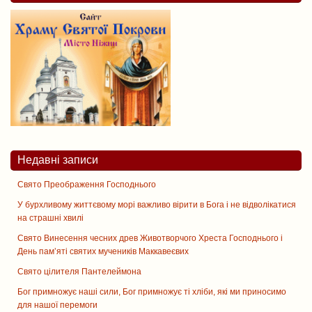
Недавні записи
Свято Преображення Господнього
У бурхливому життєвому морі важливо вірити в Бога і не відволікатися
на страшні хвилі
Свято Винесення чесних древ Животворчого Хреста Господнього і
День памʼяті святих мучеників Маккавеєвих
Свято цiлителя Пантелеймона
Бог примножує наші сили, Бог примножує ті хліби, які ми приносимо
для нашої перемоги