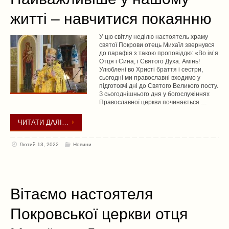
житті – навчитися покаянню
У цю світлу неділю настоятель храму
святої Покрови отець Михаїл звернувся
до парафія з такою проповіддю: «Во ім’я
Отця і Сина, і Святого Духа. Амінь!
Улюблені во Христі браття і сестри,
сьогодні ми православні входимо у
підготовчі дні до Святого Великого посту.
З сьогоднішнього дня у богослужіннях
Православної церкви починається …
ЧИТАТИ ДАЛІ…
Лютий 13, 2022
Новини
Вітаємо настоятеля
Покровської церкви отця