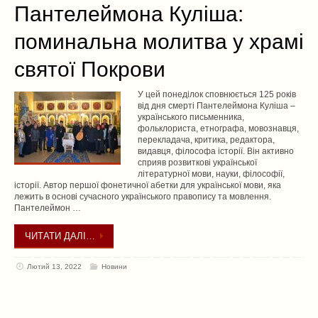
Пантелеймона Куліша:
поминальна молитва у храмі
святої Покрови
У цей понеділок сповнюється 125 років
від дня смерті Пантелеймона Куліша –
українського письменника,
фольклориста, етнографа, мовознавця,
перекладача, критика, редактора,
видавця, філософа історії. Він активно
сприяв розвиткові української
літературної мови, науки, філософії,
історії. Автор першої фонетичної абетки для української мови, яка
лежить в основі сучасного українського правопису та мовлення.
Пантелеймон …
ЧИТАТИ ДАЛІ…
Лютий 13, 2022
Новини