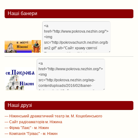
Наші банери
Наші друзі
— Ніжинський драматичний театр ім. М. Коцюбинського
— Сайт радіоаматорів м. Ніжина
— Фірма "Лакс" - м. Ніжин
— Компанія "Грівас" - м. Ніжин