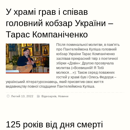
У храмі грав і співав
головний кобзар України –
Тарас Компаніченко
Після поминальної молитви, в пам’ять
про Пантелеймона Куліша головний
кобзар України Тарас Компаніченко
заспівав прекрасний твір з поетичної
збірки «Дзвін»: Другою прозвучала
молитва («Всевишній! Я Тобі
молюся…»): Також серед поважних
гостей у храмі був і Олесь Федорук –
український літературознавець, який присвятив своє життя
видавництву повної спадщини Пантелеймона Куліша.
Лютий 13, 2022
Відеоархів
,
Новини
125 років від дня смерті