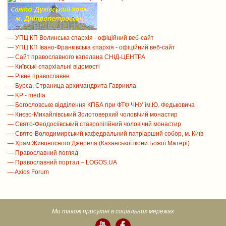
— УПЦ КП Волинська єпархія - офіційний веб-сайт
— УПЦ КП Івано-Франківська єпархія - офіційний веб-сайт
— Сайт православного капелана СНІД-ЦЕНТРА
— Київські єпархіальні відомості
— Рівне православне
— Бурса. Страница архимандрита Гавриила.
— KP - media
— Богословське відділення КПБА при ФТФ ЧНУ ім.Ю. Федьковича
— Києво-Михайлівський Золотоверхий чоловічий монастир
— Свято-Феодосіївський ставропігійний чоловічий монастир
— Свято-Володимирський кафедральний патріарший собор, м. Київ
— Храм Живоносного Джерела (Казанської ікони Божої Матері)
— Православний погляд
— Православний портал – LOGOS.UA
— Axios Forum
Ми також присутні в соціальних мережах