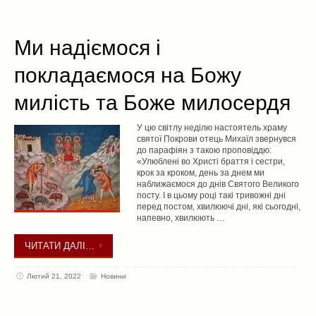
Ми надіємося і
покладаємося на Божу
милість та Боже милосердя
У цю світлу неділю настоятель храму
святої Покрови отець Михаїл звернувся
до парафіян з такою проповіддю:
«Улюблені во Христі браття і сестри,
крок за кроком, день за днем ми
наближаємося до днів Святого Великого
посту. І в цьому році такі тривожні дні
перед постом, хвилюючі дні, які сьогодні,
напевно, хвилюють …
ЧИТАТИ ДАЛІ…
Лютий 21, 2022
Новини