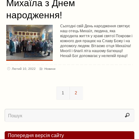
Михаїла з Днем
народження!
Сьогодні свій День народження святкує
наш отець Михаїл, людина, яка
відродила життя у храмі святої Покрови і
кожного дня працює на Славу Божу і на
допомогу людям. Вітаємо отця Михаїла!
Многії і благії літа нашому батюшці!
Нехай Бог допомагає у нелегкій праці!
Лютий 10, 2022
Новини
1
2
Попередня версія сайту