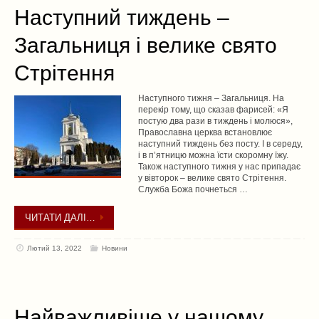
Наступний тиждень –
Загальниця і велике свято
Стрітення
Наступного тижня – Загальниця. На
перекір тому, що сказав фарисей: «Я
постую два рази в тиждень і молюся»,
Православна церква встановлює
наступний тиждень без посту. І в середу,
і в п’ятницю можна їсти скоромну їжу.
Також наступного тижня у нас припадає
у вівторок – велике свято Стрітення.
Служба Божа почнеться …
ЧИТАТИ ДАЛІ…
Лютий 13, 2022
Новини
Найважливіше у нашому