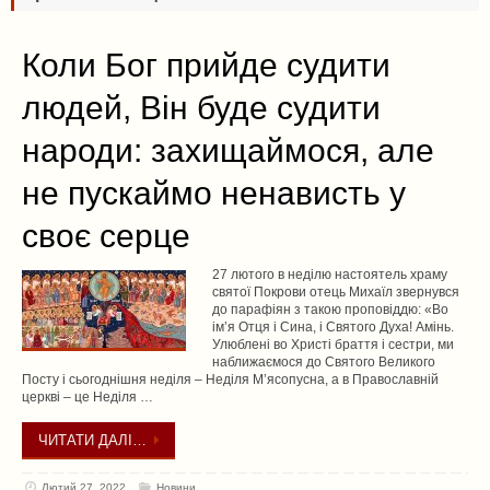
Коли Бог прийде судити
людей, Він буде судити
народи: захищаймося, але
не пускаймо ненависть у
своє серце
27 лютого в неділю настоятель храму
святої Покрови отець Михаїл звернувся
до парафіян з такою проповіддю: «Во
ім’я Отця і Сина, і Святого Духа! Амінь.
Улюблені во Христі браття і сестри, ми
наближаємося до Святого Великого
Посту і сьогоднішня неділя – Неділя М’ясопусна, а в Православній
церкві – це Неділя …
ЧИТАТИ ДАЛІ…
Лютий 27, 2022
Новини