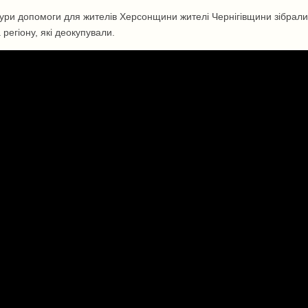
ури допомоги для жителів Херсонщини жителі Чернігівщини зібрали за
 регіону, які деокупували.