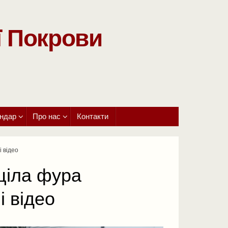
ї Покрови
ндар
Про нас
Контакти
і відео
ціла фура
і відео