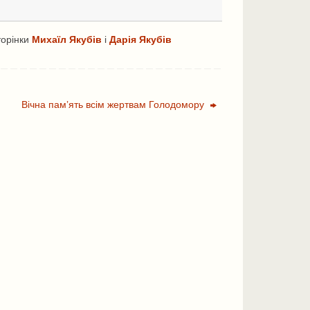
торінки
Михаїл Якубів
і
Дарія Якубів
Вічна памʼять всім жертвам Голодомору