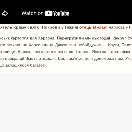
ятель храму святої Покрови у Ніжині
отець Михаїл
написав у F
нська картопля для Херсона.
Перегрузили ми сьогодні „фуру“ (то
кти поїхали на Херсонщину. Дякую всім небайдужим — Крути, Полян
ирище, Борзна і всі навколишні села, Галиця, Яхнівка, Талалаївка,
и найкращі! Всіх і не згадаю. Вас пам’ятає Бог і допоможе нам, Ук
що залишилося багато!».