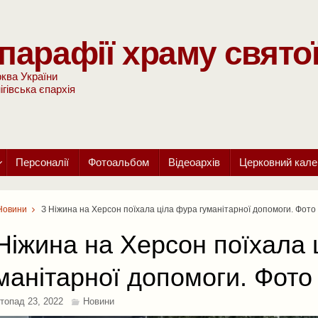
парафії храму свято
ква України
ігівська єпархія
Персоналії
Фотоальбом
Відеоархів
Церковний кале
Новини
З Ніжина на Херсон поїхала ціла фура гуманітарної допомоги. Фото 
Ніжина на Херсон поїхала 
манітарної допомоги. Фото 
топад 23, 2022
Новини