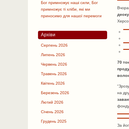
Бог примножує наші сили, Бог
Вчора
примножує ті хліби, які ми
деоку
приносимо для нашої перемоги
Херсо
Архіви
Серпень 2026
Липень 2026
70 то
Червень 2026
проду
Травень 2026
волон
Квітень 2026
“Зроз
Березень 2026
на др
заван
Лютий 2026
фонду
Січень 2026
Грудень 2025
За йог