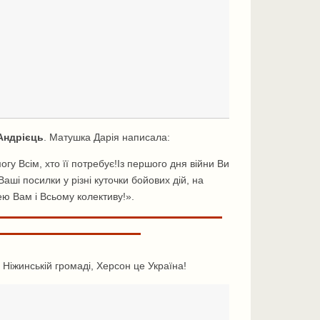
Андрієць
. Матушка Дарія написала:
у Всім, хто її потребує!Із першого дня війни Ви
ші посилки у різні куточки бойових дій, на
ею Вам і Всьому колективу!».
Ніжинській громаді, Херсон це Україна!