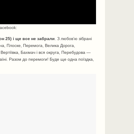
acebook:
н 25) і ще все не забрали
. З любов’ю зібрані
а, Плоске, Перемога, Велика Дорога,
 Вертіївка, Бахмач і вся округа, Перебудова —
раїні. Разом до перемоги! Буде ще одна поїздка,