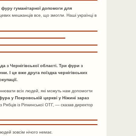
у фуру гуманітарної допомоги для
сцевих мешканців все, що змогли. Наші українці в
а з Чернігівської області. Три фури з
и. І це вже друга поїздка чернігівських
купації.
онювати всіх людей, які можуть нам допомогти
фура у Покровській церкві у Ніжині зараз
з Рябців із Ріпкинської ОТГ, — сказав директор
людей зовсім нічого немає.