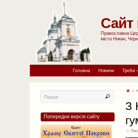
Сайт 
Православна Цер
місто Ніжин, Черн
Головна
Новини
Треби
З 
Попередня версія сайту
гу
Лис