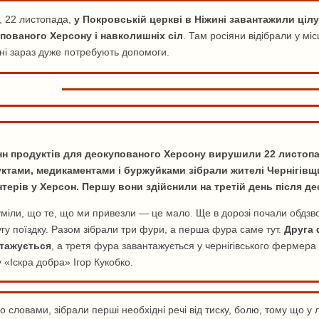
, 22 листопада,
у Покровській церкві в Ніжині завантажили ціл
пованого Херсону і навколишніх сіл
. Там росіяни відібрали у мі
ні зараз дуже потребують допомоги.
нн продуктів для деокупованого Херсону вирушили 22 листопад
ктами, медикаментами і буржуйками зібрали жителі Чернігівщин
терів у Херсон. Першу вони здійснили на третій день після део
уміли, що те, що ми привезли — це мало. Ще в дорозі почали обдзв
угу поїздку. Разом зібрали три фури, а перша фура саме тут.
Друга 
тажується
, а третя фура завантажується у чернігівського фермера 
 «Іскра добра» Ігор Кукобко.
о словами, зібрали перші необхідні речі від тиску, болю, тому що у 