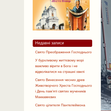
Недавні записи
Свято Преображення Господнього
У бурхливому життєвому морі
важливо вірити в Бога і не
відволікатися на страшні хвилі
Свято Винесення чесних древ
Животворчого Хреста Господнього
і День памʼяті святих мучеників
Маккавеєвих
Свято цiлителя Пантелеймона