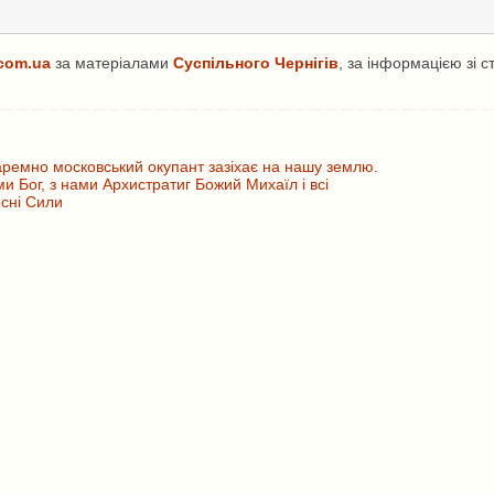
com.ua
за матеріалами
Суспільного Чернігів
, за інформацією зі с
ремно московський окупант зазіхає на нашу землю.
ми Бог, з нами Архистратиг Божий Михаїл і всі
сні Сили