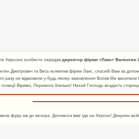
для Херсона особисто передав
директор фірми «Лакс» Валентин 
нтин Дмитрович та Весь колектив фірми Лакс, спасибі Вам за допомог
го разу не відмовили у будь якому замовлення Воїнів.Ми висилали Ва
і позиції.Віримо, Перемога близько! Нехай Господь воздасть сториц
жили фуру аж до вечора. Допомога вже їде на Херсон! Дякуємо всій 