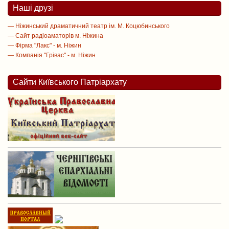
Наші друзі
— Ніжинський драматичний театр ім. М. Коцюбинського
— Сайт радіоаматорів м. Ніжина
— Фірма "Лакс" - м. Ніжин
— Компанія "Грівас" - м. Ніжин
Сайти Київського Патріархату