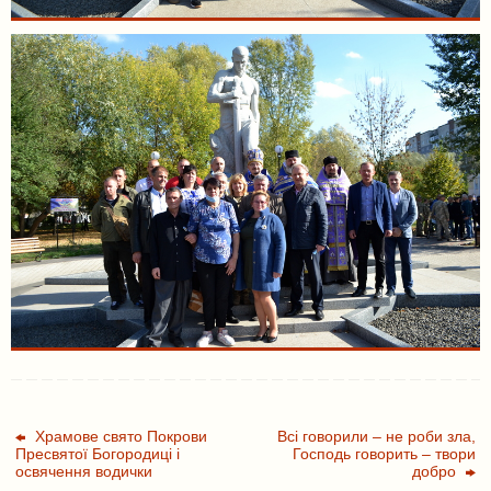
Храмове свято Покрови
Всі говорили – не роби зла,
Пресвятої Богородиці і
Господь говорить – твори
освячення водички
добро