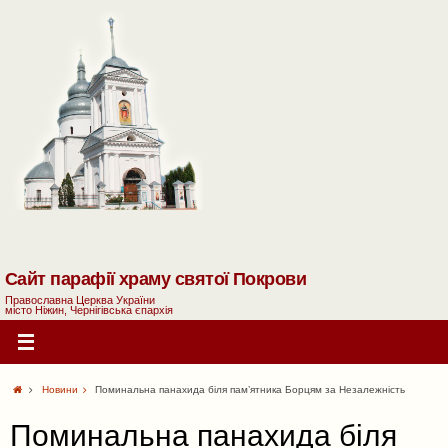
Сайт парафії храму святої Покрови
Православна Церква України
місто Ніжин, Чернігівська єпархія
Новини
Поминальна панахида біля пам’ятника Борцям за Незалежність
Поминальна панахида біля