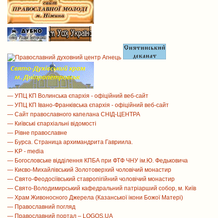
— УПЦ КП Волинська єпархія - офіційний веб-сайт
— УПЦ КП Івано-Франківська єпархія - офіційний веб-сайт
— Сайт православного капелана СНІД-ЦЕНТРА
— Київські єпархіальні відомості
— Рівне православне
— Бурса. Страница архимандрита Гавриила.
— KP - media
— Богословське відділення КПБА при ФТФ ЧНУ ім.Ю. Федьковича
— Києво-Михайлівський Золотоверхий чоловічий монастир
— Свято-Феодосіївський ставропігійний чоловічий монастир
— Свято-Володимирський кафедральний патріарший собор, м. Київ
— Храм Живоносного Джерела (Казанської ікони Божої Матері)
— Православний погляд
— Православний портал – LOGOS.UA