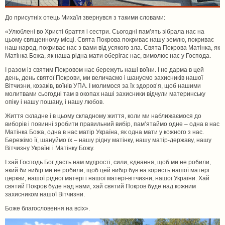
До присутніх отець Михаїл звернувся з такими словами:
«Улюблені во Христі браття і сестри. Сьогодні пам’ять зібрала нас на
цьому священному місці. Свята Покрова покриває нашу землю, покриває
наш народ, покриває нас з вами від усякого зла. Свята Покрова Матінка, як
Матінка Божа, як наша рідна мати оберігає нас, вимолює нас у Господа.
І разом із святим Покровом нас бережуть наші воїни. І не дарма в цей
день, день святої Покрови, ми величаємо і шануємо захисників нашої
Вітчизни, козаків, воїнів УПА. І молимося за їх здоров’я, щоб нашими
молитвами сьогодні там в окопах наші захисники відчули материнську
опіку і нашу пошану, і нашу любов.
Життя складне і в цьому складному життя, коли ми наближаємося до
виборів і повинні зробити правильний вибір, пам’ятаймо одне – одна в нас
Матінка Божа, одна в нас матір Україна, як одна мати у кожного з нас.
Бережімо її, шануймо їх – нашу рідну матінку, нашу матір-державу, нашу
Вітчизну Україні і Матінку Божу.
І хай Господь Бог дасть нам мудрості, сили, єднання, щоб ми не робили,
який би вибір ми не робили, щоб цей вибір був на користь нашої матері
церкви, нашої рідної матері і нашої матері-вітчизни, нашої України. Хай
святий Покров буде над нами, хай святий Покров буде над кожним
захисником нашої Вітчизни.
Боже благословення на всіх».