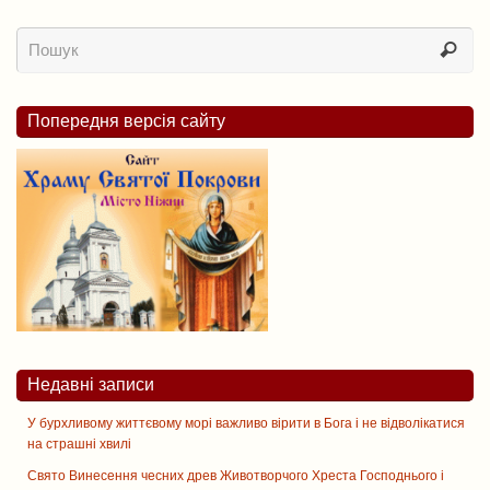
Попередня версія сайту
Недавні записи
У бурхливому життєвому морі важливо вірити в Бога і не відволікатися
на страшні хвилі
Свято Винесення чесних древ Животворчого Хреста Господнього і