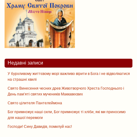
Недавні записи
У бурхливому життєвому морі важливо вірити в Бога і не відволікатися
на страшні хвилі
Свято Винесення чесних древ Животворчого Хреста Господнього і
День памʼяті святих мучеників Маккавеєвих
Свято цiлителя Пантелеймона
Бог примножує наші сили, Бог примножує ті хліби, які ми приносимо
для нашої перемоги
Господи! Сину Давидів, помилуй нас!