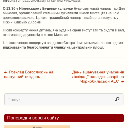
інтернат
з подаруночками та святим Миколаєм.
О 13:30 у Ніжинському Будинку культури
буде святковий концерт до Дня
Миколая, організований спільними зусиллями школи мистецтв і нашою
церковною школою. Це вже традиційний концерт, який організовують у
Ніжині близько 20 років.
Після концерту кожна дитина, яка буде на сцені виступати та сидіти в залі,
отримає подарунок від святого Миколая.
І по закінченню концерту з владикою Євстратієм і міським головою підемо
відкривати та благословляти ялинку на центральній площі.
Розклад Богослужінь на
День вшанування учасників
наступний тиждень
ліквідації наслідків аварії на
Чорнобильській АЕС
Попередня версія сайту