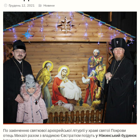
Грудень 12, 2021
Новини
По закінченню святкової архієрейської літургії у храмі святої Покрови
отець Михаїл разом з владикою Євстратієм поїдуть
у Ніжинський будинок