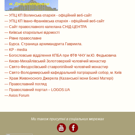
— УПЦ КП Волинська єпархія - офіційний веб-сайт
— УПЦ КП Івано-Франківська єпархія - офіційний веб-сайт
— Сайт православного капелана СНІД-ЦЕНТРА
— Київські єпархіальні відомості
— Рівне православне
— Бурса. Страница архимандрита Гавриила.
— KP - media
— Богословське відділення КПБА при ФТФ ЧНУ ім.Ю. Федьковича
— Києво-Михайлівський Золотоверхий чоловічий монастир
— Свято-Феодосіївський ставропігійний чоловічий монастир
— Свято-Володимирський кафедральний патріарший собор, м. Київ
— Храм Живоносного Джерела (Казанської ікони Божої Матері)
— Православний погляд
— Православний портал – LOGOS.UA
— Axios Forum
Ми також присутні в соціальних мережах